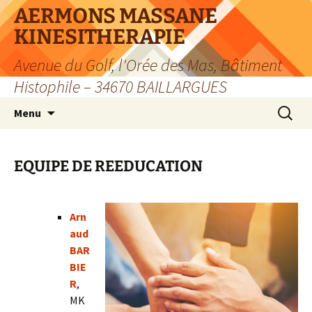
Aller
AERMONS MASSANE
au
KINESITHERAPIE
contenu
Avenue du Golf, l'Orée des Mas, Bâtiment
Histophile – 34670 BAILLARGUES
Recherc
Menu
EQUIPE DE REEDUCATION
Arn
aud
BAR
BIE
R
,
MK