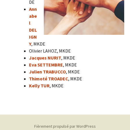
DE
Ann
abe
l
DEL
IGN
Y
, MKDE
Olivier LAHOZ, MKDE
Jacques NURIT
, MKDE
Eva SETTEMBRE
, MKDE
Julien TRABUCCO
, MKDE
Thimoté TROADEC
, MKDE
Kelly TUR
, MKDE
Fièrement propulsé par WordPress