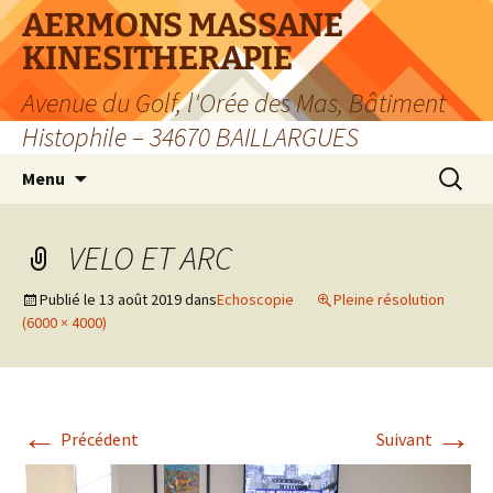
Aller
AERMONS MASSANE
au
KINESITHERAPIE
contenu
Avenue du Golf, l'Orée des Mas, Bâtiment
Histophile – 34670 BAILLARGUES
Recherc
Menu
VELO ET ARC
Publié le
13 août 2019
dans
Echoscopie
Pleine résolution
(6000 × 4000)
←
→
Précédent
Suivant