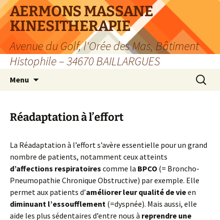
Aller
AERMONS MASSANE
au
KINESITHERAPIE
contenu
Avenue du Golf, l'Orée des Mas, Bâtiment
Histophile – 34670 BAILLARGUES
Recherc
Menu
Réadaptation à l’effort
La Réadaptation à l’effort s’avère essentielle pour un grand
nombre de patients, notamment ceux atteints
d’affections respiratoires
comme la
BPCO
(= Broncho-
Pneumopathie Chronique Obstructive) par exemple. Elle
permet aux patients d’
améliorer leur qualité de vie
en
diminuant l’essoufflement
(=dyspnée). Mais aussi, elle
aide les plus sédentaires d’entre nous à
reprendre une