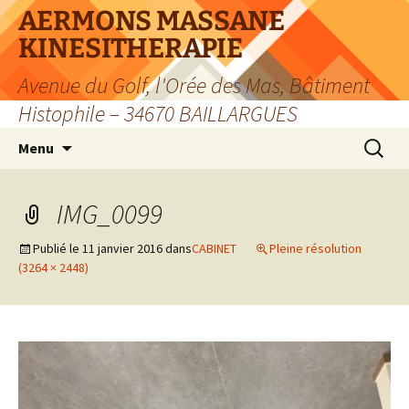
Aller
AERMONS MASSANE
au
KINESITHERAPIE
contenu
Avenue du Golf, l'Orée des Mas, Bâtiment
Histophile – 34670 BAILLARGUES
Recherc
Menu
IMG_0099
Publié le
11 janvier 2016
dans
CABINET
Pleine résolution
(3264 × 2448)